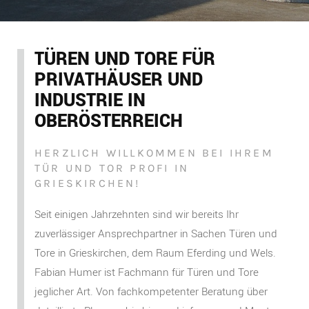
TÜREN UND TORE FÜR
PRIVATHÄUSER UND
INDUSTRIE IN
OBERÖSTERREICH
HERZLICH WILLKOMMEN BEI IHREM
TÜR UND TOR PROFI IN
GRIESKIRCHEN!
Seit einigen Jahrzehnten sind wir bereits Ihr
zuverlässiger Ansprechpartner in Sachen Türen und
Tore in Grieskirchen, dem Raum Eferding und Wels.
Fabian Humer ist Fachmann für Türen und Tore
jeglicher Art. Von fachkompetenter Beratung über